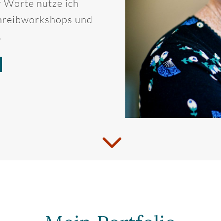
r Worte nutze ich
hreibworkshops und
.
3