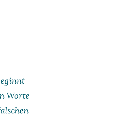
beginnt
en Worte
falschen