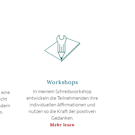
Workshops
In meinem Schreibworkshop
 eine
entwickeln die Teil­neh­menden ihre
icht
indi­viduellen Affir­mationen und
ndern
nutzen so die Kraft der positiven
n.
Gedanken.
Mehr lesen